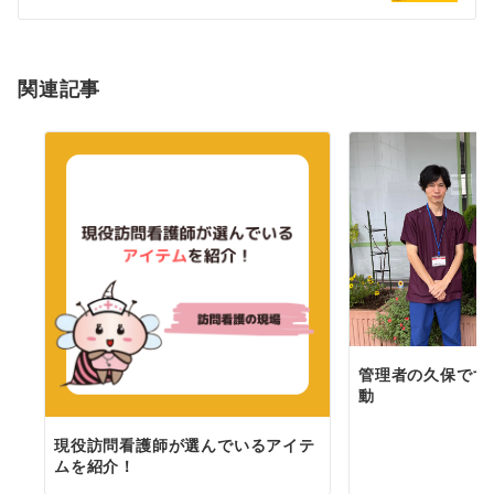
シ
ョ
ン
関連記事
管理者の久保です
動
現役訪問看護師が選んでいるアイテ
ムを紹介！