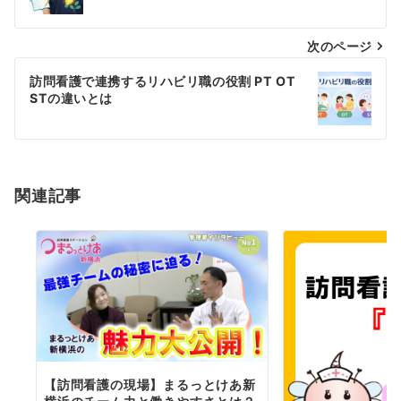
ナ
ビ
次のページ
ゲ
訪問看護で連携するリハビリ職の役割 PT OT
STの違いとは
ー
シ
ョ
ン
関連記事
【訪問看護の現場】まるっとけあ新