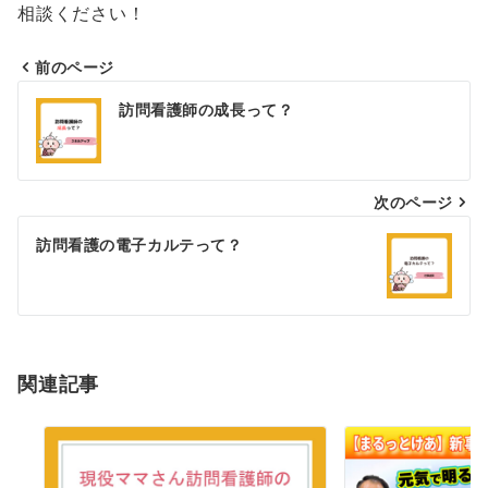
相談ください！
前のページ
投
訪問看護師の成長って？
稿
ナ
ビ
次のページ
ゲ
訪問看護の電子カルテって？
ー
シ
ョ
ン
関連記事