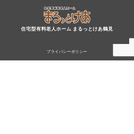
住宅型有料老人ホーム まるっとけあ鶴見
プライバシーポリシー
トップへ
電話
youtube
instagram
X
© 訪問看護ステーション まるっとけあ新横浜
［
サイト運営・
管理：円仁会株式会社
］
※本サイトの一部の画像は、AI技術を用いて生成・加工されたものです。