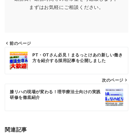
まずはお気軽にご相談ください。
前のページ
投
PT・OTさん必見！まるっとけあの新しい働き
稿
方を紹介する採用記事を公開しました
ナ
ビ
次のページ
ゲ
膝リハの現場が変わる！理学療法士向けの実践
研修を徹底紹介
ー
シ
ョ
ン
関連記事