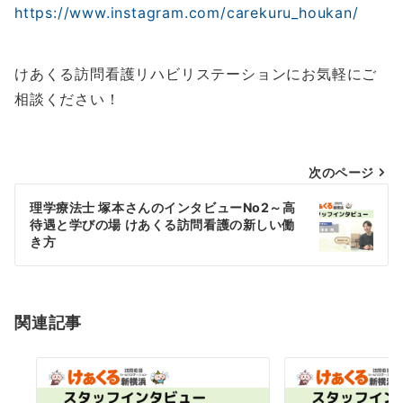
https://www.instagram.com/carekuru_houkan/
けあくる訪問看護リハビリステーションにお気軽にご
相談ください！
投
次のページ
稿
理学療法士 塚本さんのインタビューNo2～高
ナ
待遇と学びの場 けあくる訪問看護の新しい働
き方
ビ
ゲ
ー
関連記事
シ
ョ