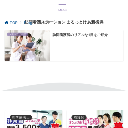
Menu
訪問看護ステーション まるっとけあ新横浜
TOP
Blog
カルテ
スタッフブログ
訪問看護師のリアルな1日をご紹介
理学療法士
看護師