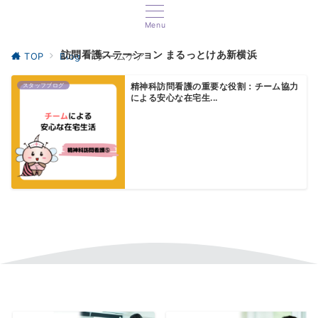
Menu
訪問看護ステーション まるっとけあ新横浜
TOP
Blog
チームケア
スタッフブログ
精神科訪問看護の重要な役割：チーム協力
による安心な在宅生...