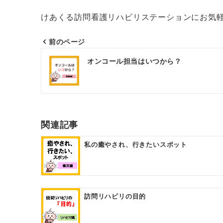
けあくる訪問看護リハビリステーションにお気
前のページ
投
オンコール担当はいつから？
稿
ナ
ビ
ゲ
関連記事
ー
私の癒やされ、行きたいスポット
シ
ョ
ン
訪問リハビリの目的